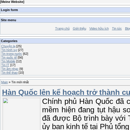
[
Meine Website
]
Login form
Site menu
Trang chủ
Giới thiệu
Video hữu ích
Tin tức
Blo
Categories
Chuyện lạ
[25]
Tin hình sự
[27]
Tin trong nước
[62]
Tin quốc tế
[56]
Tin Mobile
[12]
Tin IT
[17]
Tin âm nhạc
[9]
Tin thể thao
[10]
Main
»
Tin mới nhất
Hàn Quốc lên kế hoạch trở thành 
Chính phủ Hàn Quốc đã cô
mềm hiện đang tụt hậu so
đã được Bộ trình bày với
ủy ban kinh tế tại Phủ tổng