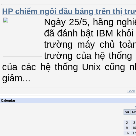
HP chiếm ngôi đầu bảng trên thị t
Ngày 25/5, hãng nghi
đã đánh bật IBM khỏi v
trường máy chủ toàn
trường của hệ thống
của các hệ thống Unix cũng nh
giảm...
Back
Calendar
Su
M
2
3
9
10
16
17