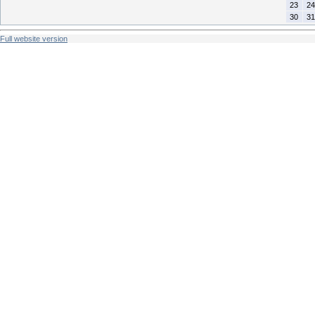
23
24
30
31
Full website version