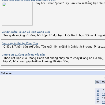
Thầy bói 8 chân "phán" Tây Ban Nha sẽ thắng trận chun
Vẹt dự đoán Hà Lan vô địch World Cup
Trong khi mọi người đang hồi hộp chờ đợi bạch tuộc Paul chọn đội nào trong trậ
Đám mây kỳ thú tại Vũng Tàu
Chiều 8/7, trên bầu trời Vũng Tàu xuất hiện một hình ảnh khác thường. Phía s
Chung cư 21 tầng cháy do vẩy hàn
Theo kết luận của Phòng Cảnh sát phòng cháy chữa cháy (Công an Hà Nội), t
cháy. Vụ hỏa hoạn gây thiệt hại khoảng 10 triệu đồng...
Calendar
Su
M
4
5
11
12
18
19
25
26