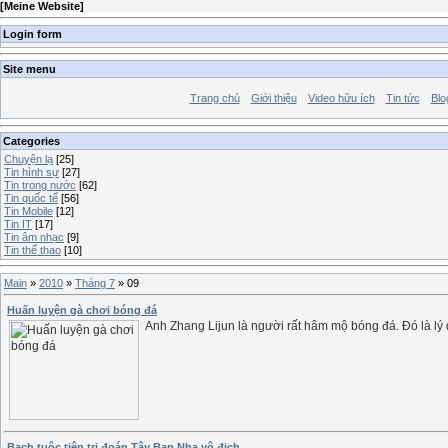
[
Meine Website
]
Login form
Site menu
Trang chủ
Giới thiệu
Video hữu ích
Tin tức
Blo
Categories
Chuyện lạ
[25]
Tin hình sự
[27]
Tin trong nước
[62]
Tin quốc tế
[56]
Tin Mobile
[12]
Tin IT
[17]
Tin âm nhạc
[9]
Tin thể thao
[10]
Main
»
2010
»
Tháng 7
»
09
Huấn luyện gà chơi bóng đá
Anh Zhang Lijun là người rất hâm mộ bóng đá. Đó là lý 
Bạch tuộc tiên tri đoán Tây Ban Nha vô địch