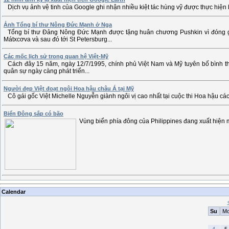
Dịch vụ ảnh vệ tinh của Google ghi nhận nhiều kiệt tác hùng vỹ được thực hiện b
Ảnh Tổng bí thư Nông Đức Mạnh ở Nga
Tổng bí thư Đảng Nông Đức Mạnh được tặng huân chương Pushkin vì đóng g
Mátxcơva và sau đó tới St Petersburg...
Các mốc lịch sử trong quan hệ Việt-Mỹ
Cách đây 15 năm, ngày 12/7/1995, chính phủ Việt Nam và Mỹ tuyên bố bình thư
quân sự ngày càng phát triển...
Người đẹp Việt đoạt ngôi Hoa hậu châu Á tại Mỹ
Cô gái gốc Việt Michelle Nguyễn giành ngôi vị cao nhất tại cuộc thi Hoa hậu các
Biển Đông sắp có bão
Vùng biển phía đông của Philippines đang xuất hiện m
Calendar
Su
M
4
5