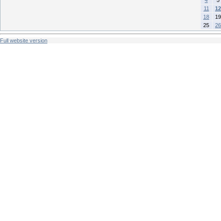
11
12
18
19
25
26
Full website version