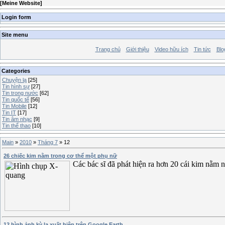
[
Meine Website
]
Login form
Site menu
Trang chủ
Giới thiệu
Video hữu ích
Tin tức
Blo
Categories
Chuyện lạ
[25]
Tin hình sự
[27]
Tin trong nước
[62]
Tin quốc tế
[56]
Tin Mobile
[12]
Tin IT
[17]
Tin âm nhạc
[9]
Tin thể thao
[10]
Main
»
2010
»
Tháng 7
»
12
26 chiếc kim nằm trong cơ thể một phụ nữ
Các bác sĩ đã phát hiện ra hơn 20 cái kim nằm 
12 hình ảnh kỳ lạ xuất hiện trên Google Earth