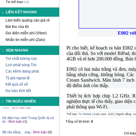
Tin thể thao
[10]
LIÊN KẾT NHANH
Làm biển quảng cáo giá rẻ
Bài thu của tôi
E002 với
Gọi điện miễn phí (Viber)
Nhắn tin miễn phí (Zalo)
Pi cho biết, kế hoạch ra bản E002
XEM NHANH
của đối thủ. So với model BiPad, th
4GB và rẻ hơn 200.000 đồng. Bản 8 
Tivi chất lượng cao
Lịch phát sóng Tivi
E002 có hai màu trắng và đen, máy
Các kênh đang phát
bằng nhựa cứng, không bóng. Các n
Tỷ giá ngoại tệ
Cream Sandwich. Màn hình 7 inch c
Kết quả xổ số
độ điểm ảnh còn thấp.
Dự báo thời tiết
Máy tính bảng chạy Android 4.0 giá
Thiết bị tích hợp chip 1,2 GHz.
1,8 triệu đồng
-
Bình luận
(0)
nghiệm thực tế cho thấy, giao diện
TIN NGẪU NHIÊN
phải thông qua Wi-Fi.
Chở bạn đi mua dép, bị xe buýt cán
chết
-
Bình luận
(0)
Thể loại
:
Tin Mobile
|
Lượt xem
: 1122 |
Người đăng
:
Ja
Tổng số lời bình
:
0
Kẻ đâm học sinh Trung Quốc bị xử
tử
-
Bình luận
(1)
Chỉ thàn