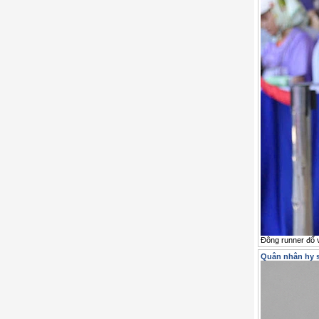
Đông runner đổ v
Quân nhân hy s