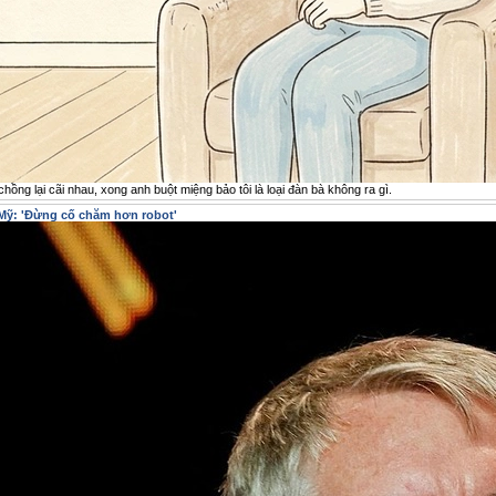
hồng lại cãi nhau, xong anh buột miệng bảo tôi là loại đàn bà không ra gì.
 Mỹ: 'Đừng cố chăm hơn robot'