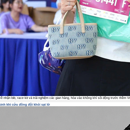
ề nhận bib, race-kit và trải nghiệm các gian hàng, hòa vào không khí sôi động trước thềm
inh khi cứu đồng đội khỏi sạt lở