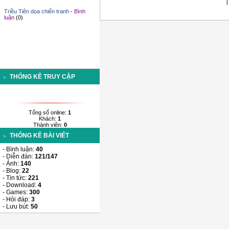
Bộ râu bằng… ong
-
Bình luận
(0)
Triều Tiên dọa chiến tranh
-
Bình
luận
(0)
THỐNG KÊ TRUY CẬP
Tổng số online:
1
Khách:
1
Thành viên:
0
THỐNG KÊ BÀI VIẾT
- Bình luận:
40
- Diễn đàn:
121/147
- Ảnh:
140
- Blog:
22
- Tin tức:
221
- Download:
4
- Games:
300
- Hỏi đáp:
3
- Lưu bút:
50