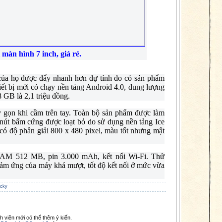
 màn hình 7 inch, giá rẻ.
 của họ được đẩy nhanh hơn dự tính do có sản phẩm
iết bị mới có chạy nền tảng Android 4.0, dung lượng
GB là 2,1 triệu đồng.
 gọn khi cầm trên tay. Toàn bộ sản phẩm được làm
út bấm cứng được loạt bỏ do sử dụng nền tảng Ice
ó độ phân giải 800 x 480 pixel, màu tốt nhưng mật
 RAM 512 MB, pin 3.000 mAh, kết nối Wi-Fi. Thử
 cảm ứng của máy khá mượt, tốt độ kết nối ở mức vừa
cky
h viên mới có thể thêm ý kiến.