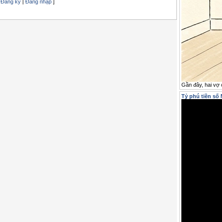
[
Đăng ký
|
Đăng nhập
]
Gần đây, hai vợ c
Tỷ phú tiền số