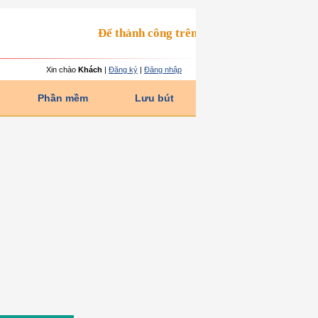
Để thành công trên đường đời, 2 yếu tố cần th
Xin chào
Khách
|
Đăng ký
|
Đăng nhập
Phần mềm
Lưu bút