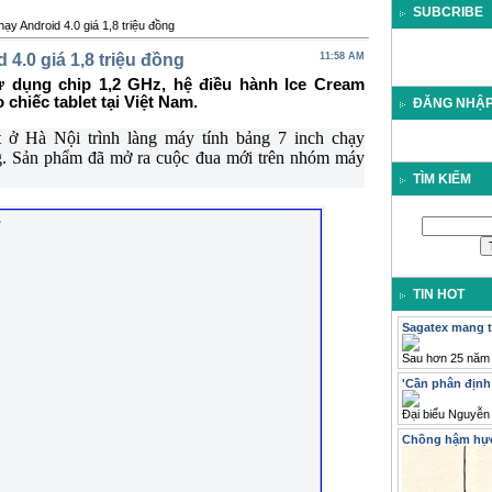
SUBCRIBE
ạy Android 4.0 giá 1,8 triệu đồng
 4.0 giá 1,8 triệu đồng
11:58 AM
ử dụng chip 1,2 GHz, hệ điều hành Ice Cream
chiếc tablet tại Việt Nam.
ĐĂNG NHẬ
t ở Hà Nội trình làng máy tính bảng 7 inch chạy
ng. Sản phẩm đã mở ra cuộc đua mới trên nhóm máy
TÌM KIẾM
TIN HOT
Sagatex mang t
Sau hơn 25 năm 
'Cần phân định 
Đại biểu Nguyễn 
Chồng hậm hực 