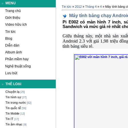
MENU
Tin tức
»
2012
»
Tháng 4
»
4
» Máy tính bảng ch
Trang chủ
Máy tính bảng chạy Android
Giới thiệu
Pi E002 có màn hình 7 inch, s
Video hữu ích
Sandwich và mức giá rẻ nhất cho 
Tin tức
Giữa tháng này, một nhà sản xuấ
Blog
Android 2.3 với giá 1,98 triệu đồ
Diễn đàn
tính bảng siêu rẻ.
Album ảnh
Phần mềm hay
Nghệ thuật sống
Lưu bút
THỂ LOẠI
Chuyện lạ
[25]
Tin hình sự
[27]
Tin trong nước
[62]
Tin quốc tế
[56]
Tin Mobile
[12]
Tin IT
[17]
Tin âm nhạc
[9]