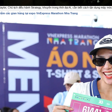
aylor, Chủ tịch điều hành Strategy, khuyên trong thời đại AI, cần biết cách tận dụng máy m
hiệm các gian hàng tại expo VnExpress Marathon Nha Trang