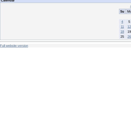
Calendar
Su
M
4
5
11
12
18
19
25
26
Full website version