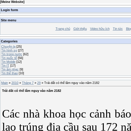
[
Meine Website
]
Login form
Site menu
Trang chủ
Giới thiệu
Video hữu ích
Tin tức
Blo
Categories
Chuyện lạ
[25]
Tin hình sự
[27]
Tin trong nước
[62]
Tin quốc tế
[56]
Tin Mobile
[12]
Tin IT
[17]
Tin âm nhạc
[9]
Tin thể thao
[10]
Main
»
2010
»
Tháng 7
»
29
» Trái đất có thể lâm nguy vào năm 2182
Trái đất có thể lâm nguy vào năm 2182
Các nhà khoa học cảnh báo 
lao trúng địa cầu sau 172 n