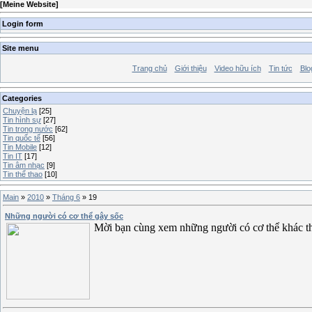
[
Meine Website
]
Login form
Site menu
Trang chủ
Giới thiệu
Video hữu ích
Tin tức
Blo
Categories
Chuyện lạ
[25]
Tin hình sự
[27]
Tin trong nước
[62]
Tin quốc tế
[56]
Tin Mobile
[12]
Tin IT
[17]
Tin âm nhạc
[9]
Tin thể thao
[10]
Main
»
2010
»
Tháng 6
»
19
Những người có cơ thể gây sốc
Mời bạn cùng xem những người có cơ thể khác th