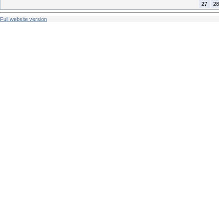
27
28
Full website version