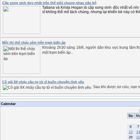
Cặp song sinh duy nhất trên thế giới chung nhau não bộ
Tatiana và Krista Hogan là cặp song sinh độc nhất vô nhị
sĩ không thể mổ tách chúng, nhưng lại khiến bé này có thể
Một thi thể cháy sém trên trạm biến áp
Khoảng 2h30 sáng 18/6, người dân khu vực trung tâm thị
một trạm biến áp...
Cô gái 9X nhảy cầu tự tử vì buồn chuyện tình yêu
Sau khi được sơ cứu, nạn 
Calendar
Su
M
6
7
13
14
20
21