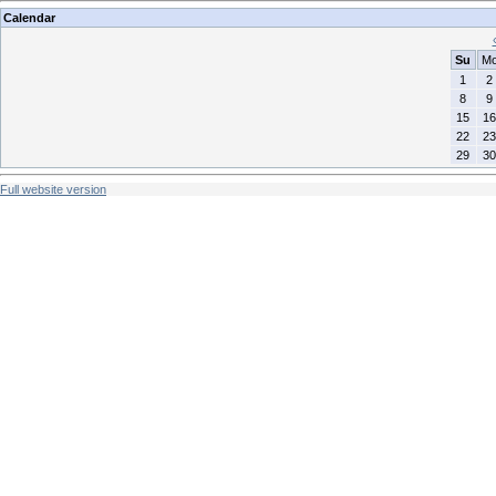
Calendar
Su
M
1
2
8
9
15
16
22
23
29
30
Full website version