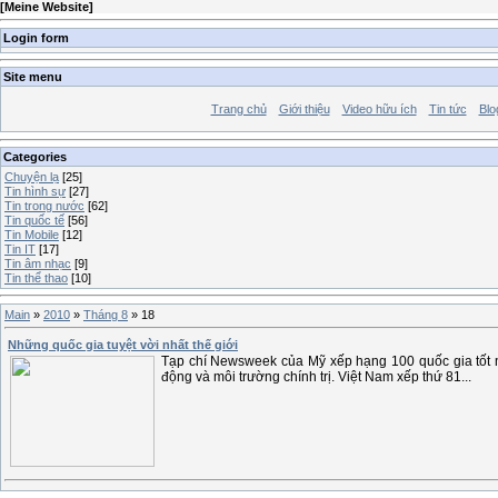
[
Meine Website
]
Login form
Site menu
Trang chủ
Giới thiệu
Video hữu ích
Tin tức
Blo
Categories
Chuyện lạ
[25]
Tin hình sự
[27]
Tin trong nước
[62]
Tin quốc tế
[56]
Tin Mobile
[12]
Tin IT
[17]
Tin âm nhạc
[9]
Tin thể thao
[10]
Main
»
2010
»
Tháng 8
»
18
Những quốc gia tuyệt vời nhất thế giới
Tạp chí Newsweek của Mỹ xếp hạng 100 quốc gia tốt nh
động và môi trường chính trị. Việt Nam xếp thứ 81...