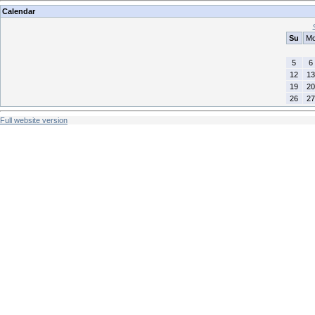
Calendar
Su
M
5
6
12
13
19
20
26
27
Full website version