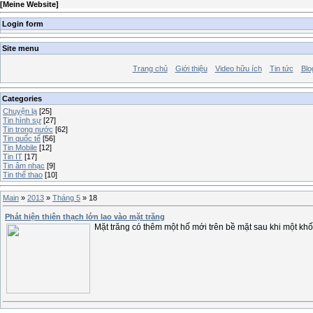
[
Meine Website
]
Login form
Site menu
Trang chủ
Giới thiệu
Video hữu ích
Tin tức
Blo
Categories
Chuyện lạ
[25]
Tin hình sự
[27]
Tin trong nước
[62]
Tin quốc tế
[56]
Tin Mobile
[12]
Tin IT
[17]
Tin âm nhạc
[9]
Tin thể thao
[10]
Main
»
2013
»
Tháng 5
»
18
Phát hiện thiên thạch lớn lao vào mặt trăng
Mặt trăng có thêm một hố mới trên bề mặt sau khi một khố