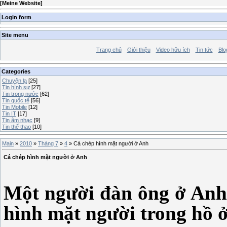
[
Meine Website
]
Login form
Site menu
Trang chủ
Giới thiệu
Video hữu ích
Tin tức
Blo
Categories
Chuyện lạ
[25]
Tin hình sự
[27]
Tin trong nước
[62]
Tin quốc tế
[56]
Tin Mobile
[12]
Tin IT
[17]
Tin âm nhạc
[9]
Tin thể thao
[10]
Main
»
2010
»
Tháng 7
»
4
» Cá chép hình mặt người ở Anh
Cá chép hình mặt người ở Anh
Một người đàn ông ở Anh
hình mặt người trong hồ 