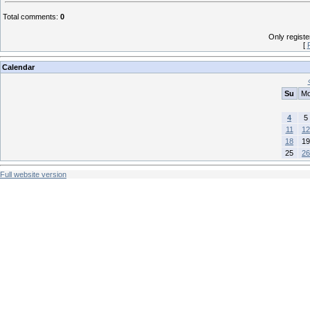
Total comments
:
0
Only regist
[
Calendar
Su
M
4
5
11
12
18
19
25
26
Full website version