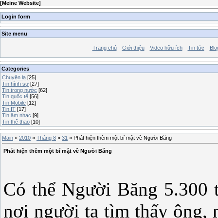
[
Meine Website
]
Login form
Site menu
Trang chủ
Giới thiệu
Video hữu ích
Tin tức
Blo
Categories
Chuyện lạ
[25]
Tin hình sự
[27]
Tin trong nước
[62]
Tin quốc tế
[56]
Tin Mobile
[12]
Tin IT
[17]
Tin âm nhạc
[9]
Tin thể thao
[10]
Main
»
2010
»
Tháng 8
»
31
» Phát hiện thêm một bí mật về Người Băng
Phát hiện thêm một bí mật về Người Băng
Có thể Người Băng 5.300 tu
nơi người ta tìm thấy ông,