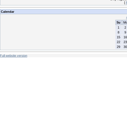
[
Calendar
Su
M
1
2
8
9
15
16
22
23
29
30
Full website version