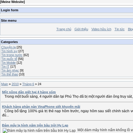
[
Meine Website
]
Login form
Site menu
Trang chủ
Giới thiệu
Video hữu ích
Tin tức
Blo
Categories
Chuyện lạ
[25]
Tin hình sự
[27]
Tin trong nước
[62]
Tin quốc tế
[56]
Tin Mobile
[12]
Tin IT
[17]
Tin âm nhạc
[9]
Tin thể thao
[10]
Main
»
2010
»
Tháng 6
»
24
Một nông dân giết hại 4 hàng xóm
Trong một buổi sáng, 4 người dân tại Phú Thọ đã bị một người đàn ông truy sát, 
Khách hàng phàn nàn VinaPhone siết khuyến mãi
Công bố tặng 100% giá trị thẻ nạp hôm trước, ngay hôm sau siết chính sách v
đủ...
Đám mây lạ hình nấm trên bầu trời Hy Lạp
Một đám mây hình nấm khổng lồ vừa