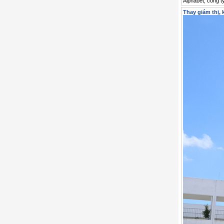
Alphabet, công t
Thay giám thị, 