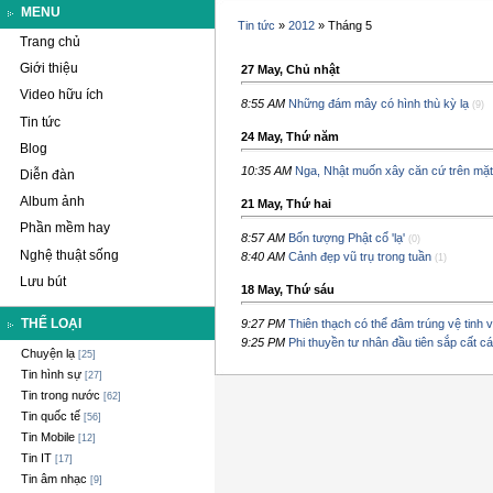
MENU
Tin tức
»
2012
»
Tháng 5
Trang chủ
Giới thiệu
27 May, Chủ nhật
Video hữu ích
8:55 AM
Những đám mây có hình thù kỳ lạ
(9)
Tin tức
24 May, Thứ năm
Blog
10:35 AM
Nga, Nhật muốn xây căn cứ trên mặt
Diễn đàn
Album ảnh
21 May, Thứ hai
Phần mềm hay
8:57 AM
Bốn tượng Phật cổ 'lạ'
(0)
Nghệ thuật sống
8:40 AM
Cảnh đẹp vũ trụ trong tuần
(1)
Lưu bút
18 May, Thứ sáu
THỂ LOẠI
9:27 PM
Thiên thạch có thể đâm trúng vệ tinh
9:25 PM
Phi thuyền tư nhân đầu tiên sắp cất c
Chuyện lạ
[25]
Tin hình sự
[27]
Tin trong nước
[62]
Tin quốc tế
[56]
Tin Mobile
[12]
Tin IT
[17]
Tin âm nhạc
[9]