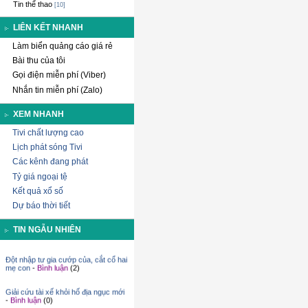
Tin thể thao
[10]
LIÊN KẾT NHANH
Làm biển quảng cáo giá rẻ
Bài thu của tôi
Gọi điện miễn phí (Viber)
Nhắn tin miễn phí (Zalo)
XEM NHANH
Tivi chất lượng cao
Lịch phát sóng Tivi
Các kênh đang phát
Tỷ giá ngoại tệ
Kết quả xổ số
Dự báo thời tiết
Đứa con da trắng bất ngờ của cặp
vợ chồng da den
-
Bình luận
(0)
TIN NGẪU NHIÊN
Hàng triệu con ếch đổ bộ lên đường
-
Bình luận
(0)
Đột nhập tư gia cướp của, cắt cổ hai
mẹ con
-
Bình luận
(2)
Giải cứu tài xế khỏi hố địa ngục mới