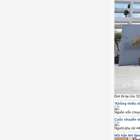
Đợt thi lại cho 
'Không thiếu vố
Nguồn vốn chuyển
Cuộc chuyển vi
Người phụ nữ 44 
Hối hận khi là