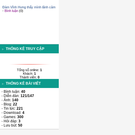
-
Bình luận
(0)
Đàm Vĩnh Hưng thấy mình lãnh cảm
-
Bình luận
(0)
THỐNG KÊ TRUY CẬP
Tổng số online:
1
Khách:
1
Thành viên:
0
THỐNG KÊ BÀI VIẾT
- Bình luận:
40
- Diễn đàn:
121/147
- Ảnh:
140
- Blog:
22
- Tin tức:
221
- Download:
4
- Games:
300
- Hỏi đáp:
3
- Lưu bút:
50