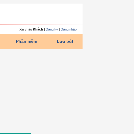
Hãy x
Xin chào
Khách
|
Đăng ký
|
Đăng nhập
Phần mềm
Lưu bút