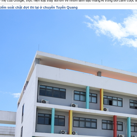
y mẹ của Google, thực hiện loạt thay đổi lớn về nhóm lãnh đạo mảng AI trong bối cảnh cuộc đu
kiểm soát chặt đợt thi lại ở chuyên Tuyên Quang