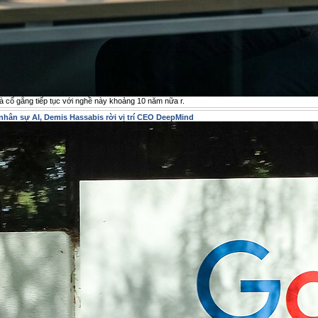
 là cố gắng tiếp tục với nghề này khoảng 10 năm nữa r.
 nhân sự AI, Demis Hassabis rời vị trí CEO DeepMind