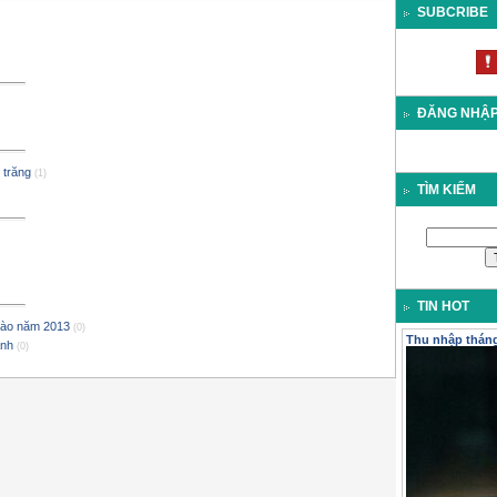
SUBCRIBE
ĐĂNG NHẬ
 trăng
(1)
TÌM KIẾM
TIN HOT
 vào năm 2013
(0)
Thu nhập tháng 
ánh
(0)