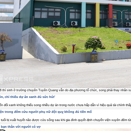
328 thí sinh ở trường chuyên Tuyên Quang vẫn do địa phương tổ chức, song phải thay nhân sự coi t
n, chỉ thiếu dự án xanh đủ sức hút'
 đổi xanh không thiếu song nhiều dự án trong nước chưa hấp dẫn vì hiệu quả tài chính thấp
ện trong đêm cứu người phụ nữ đột quỵ không đủ tiền mổ
tuổi bị xuất huyết não được cứu sống sau khi gia đình quyết định chuyển viện xuyên đêm t
m bạn thân với người có vợ