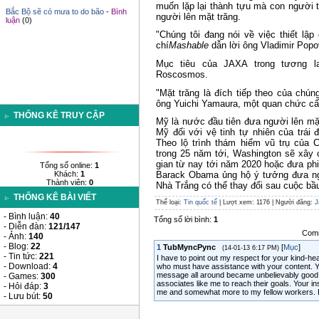
muốn lặp lại thành tựu mà con người 
người lên mặt trăng.
Bắc Bộ sẽ có mưa to do bão
-
Bình
luận
(0)
"Chúng tôi đang nói về việc thiết lập
chí
Mashable
dẫn lời ông Vladimir Pop
Mục tiêu của JAXA trong tương l
Roscosmos.
"Mặt trăng là đích tiếp theo của chún
ông Yuichi Yamaura, một quan chức cấ
THỐNG KÊ TRUY CẬP
Mỹ là nước đầu tiên đưa người lên mặ
Mỹ đối với vệ tinh tự nhiên của trái
Theo lộ trình thám hiểm vũ trụ của
trong 25 năm tới, Washington sẽ xây 
gian từ nay tới năm 2020 hoặc đưa phi
Tổng số online:
1
Khách:
1
Barack Obama ủng hộ ý tưởng đưa ngư
Thành viên:
0
Nhà Trắng có thể thay đổi sau cuộc bầ
THỐNG KÊ BÀI VIẾT
Thể loại
:
Tin quốc tế
|
Lượt xem
: 1176 |
Người đăng
:
J
- Bình luận:
40
Tổng số lời bình
:
1
- Diễn đàn:
121/147
Comm
- Ảnh:
140
- Blog:
22
1
TubMyncPync
[
Mục
]
(14-01-13 6:17 PM)
- Tin tức:
221
I have to point out my respect for your kind-
- Download:
4
who must have assistance with your content. Y
message all around became unbelievably good
- Games:
300
associates like me to reach their goals. Your in
- Hỏi đáp:
3
me and somewhat more to my fellow workers. B
- Lưu bút:
50