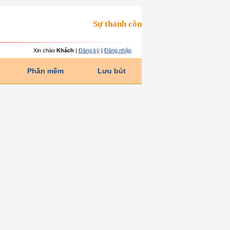
Sự thành công cho ta thấy một mặt của
Xin chào
Khách
|
Đăng ký
|
Đăng nhập
Phần mềm
Lưu bút