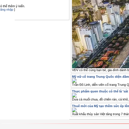
ó thể thêm ý kiến.
ăng nhập
]
VĐV có thể cùng bạn bè, gia đình dành 
Mỹ nữ cổ trang Trung Quốc diện đầm
Trần Đô Linh, diễn viên cổ trang Trung 
Thực phẩm quen thuộc có thể là 'sát 
Dưa cà muối chua, đồ chiên rán, cá khô,
Thuế mới của Mỹ tạo thêm sức ép lên
Xuất khẩu thủy sản Việt tăng trong 7 th