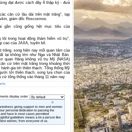
từng đạt được cách đây 4 thập kỷ - đưa
 các căn cứ lâu dài trên mặt trăng", tạp
ovkin, giám đốc Roscosmos.
ai gần cũng giống hệt mục tiêu của
g tôi trong hoạt động thám hiểm vũ trụ",
p cao của JAXA, tuyên bố.
t trăng, song hiện nay mối quan tâm của
 đất lại không lớn như Nga và Nhật Bản.
 Cơ quan Hàng không vũ trụ Mỹ (NASA)
căn cứ trên mặt trăng trong khoảng thời
 hành gia tới thiên thạch. Tổng thống Mỹ
ời tới thiên thạch, song lựa chọn của
u cử tổng thống vào tháng 11 năm nay.
acky
ents display order:
0
heartedness giving support to men and women
our personal dedication to passing the
 and have in most cases permitted
sightful guidelines means a lot a person like
est wishes; from everyone of us.