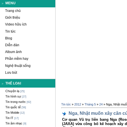
MENU
Trang chủ
Giới thiệu
Video hữu ích
Tin tức
Blog
Diễn đàn
Album ảnh
Phần mềm hay
Nghệ thuật sống
Lưu bút
THỂ LOẠI
Chuyện lạ
[25]
Tin hình sự
[27]
Tin trong nước
[62]
Tin tức
»
2012
»
Tháng 5
»
24
» Nga, Nhật muốn
Tin quốc tế
[56]
Nga, Nhật muốn xây căn cứ
Tin Mobile
[12]
Tin IT
[17]
Cơ quan Vũ trụ liên bang Nga (Ro
(JAXA) vừa công bố kế hoạch xây d
Tin âm nhạc
[9]