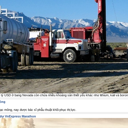
2 tỷ USD ở bang Nevada còn chứa nhiều khoáng sản thiết yếu khác như lithium, kali và boron
mỏng
c mỏng, nay được bác sĩ phẫu thuật khôi phục thị lực.
 dự VnExpress Marathon