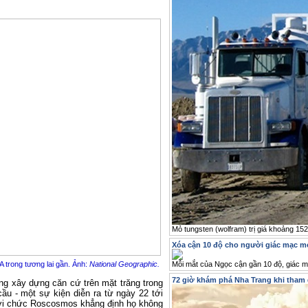
Mỏ tungsten (wolfram) trị giá khoảng 15
Xóa cận 10 độ cho người giác mạc 
 trong tương lai gần. Ảnh:
National Geographic.
Mỗi mắt của Ngọc cận gần 10 độ, giác mạ
72 giờ khám phá Nha Trang khi tham
 xây dựng căn cứ trên mặt trăng trong
ầu - một sự kiện diễn ra từ ngày 22 tới
iới chức Roscosmos khẳng định họ không