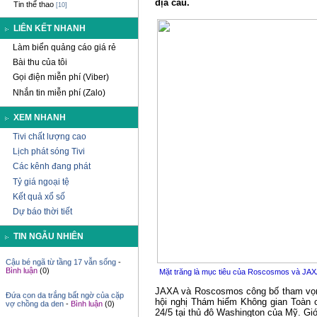
địa cầu.
Tin thể thao
[10]
LIÊN KẾT NHANH
Làm biển quảng cáo giá rẻ
Bài thu của tôi
Gọi điện miễn phí (Viber)
Nhắn tin miễn phí (Zalo)
XEM NHANH
Tivi chất lượng cao
Lịch phát sóng Tivi
Các kênh đang phát
Tỷ giá ngoại tệ
Kết quả xổ số
Xe tải lại sụt 'hố tử thần'
-
Bình luận
(0)
Dự báo thời tiết
Ghen tuông, mang axit hại người tình
TIN NGẪU NHIÊN
cũ
-
Bình luận
(0)
Cậu bé ngã từ tầng 17 vẫn sống
-
Mặt trăng là mục tiêu của Roscosmos và JAXA
Bình luận
(0)
JAXA và Roscosmos công bố tham vọng
hội nghị Thám hiểm Không gian Toàn c
Đứa con da trắng bất ngờ của cặp
vợ chồng da den
-
Bình luận
(0)
24/5 tại thủ đô Washington của Mỹ. G