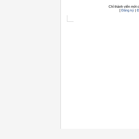
Chỉ thành viên mới c
[
Đăng ký
|
Đ