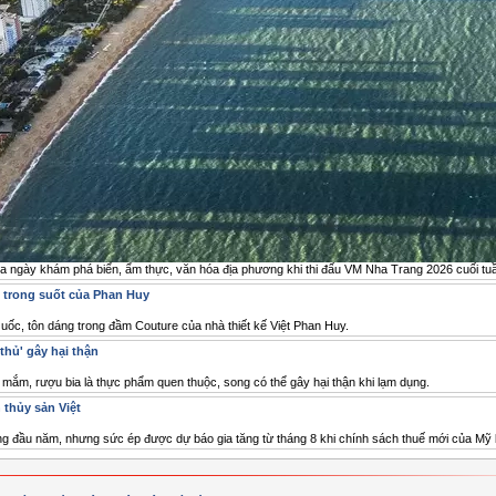
ba ngày khám phá biển, ẩm thực, văn hóa địa phương khi thi đấu VM Nha Trang 2026 cuối tu
 trong suốt của Phan Huy
Quốc, tôn dáng trong đầm Couture của nhà thiết kế Việt Phan Huy.
thủ' gây hại thận
 mắm, rượu bia là thực phẩm quen thuộc, song có thể gây hại thận khi lạm dụng.
 thủy sản Việt
áng đầu năm, nhưng sức ép được dự báo gia tăng từ tháng 8 khi chính sách thuế mới của Mỹ 